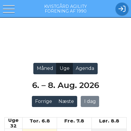
KVISTGÅRD AGILITY
FORENING AF 1990
Vis alle
Måned
Uge
Agenda
6. – 8. Aug. 2026
Forrige
Næste
I dag
Uge
Tor. 6.8
Fre. 7.8
Lør. 8.8
32