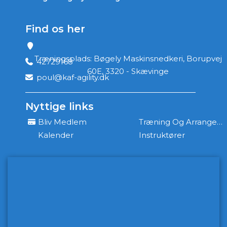
Find os her
Træningsplads: Bøgely Maskinsnedkeri, Borupvej
42729168
60E, 3320 - Skævinge
poul@kaf-agility.dk
Nyttige links
Bliv Medlem
Træning Og Arrangementer
Kalender
Instruktører