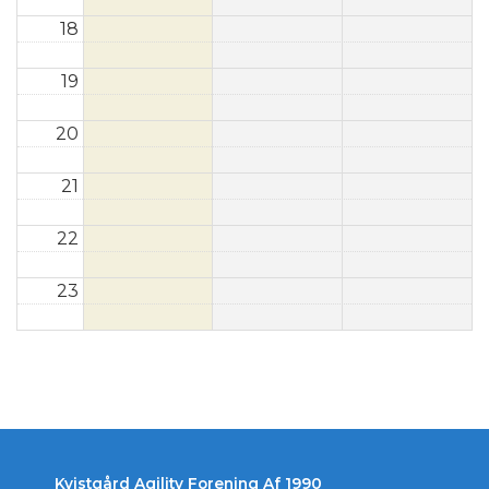
18
19
20
21
22
23
Kvistgård Agility Forening Af 1990